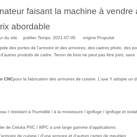
inateur faisant la machine à vendre
rix abordable
r du site publier Temps: 2021-07-05 origine:
Propulsé
pide des portes de l'armoire et des armoires, des cadres photo, des po
t d'autres produits de cadre. Tenon de bois ne peut pas être joint, sans
ur CNC
pour la fabrication des armoires de cuisine. L'axe Y adopte un di
 / résistant à l'humidité / à la moisissure / ignifuge / ignifuge et isola
roûte de Celuka PVC / WPC a une large gamme d'applications:
armoire de cuisine / d'une armoire et d'autres cartes de meubles;