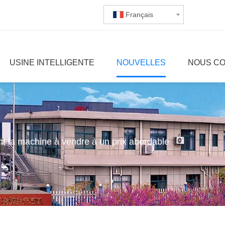
Français
USINE INTELLIGENTE
NOUVELLES
NOUS C
ant la machine à vendre à un prix abordable