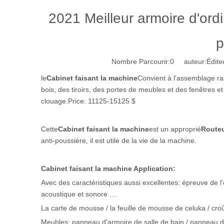
2021 Meilleur armoire d'ord
p
Nombre Parcourir:
0
auteur:Éditeu
le
Cabinet faisant la machine
Convient à l'assemblage ra
bois, des tiroirs, des portes de meubles et des fenêtres e
clouage.Price: 11125-15125 $
Cette
Cabinet faisant la machine
est un approprié
Route
anti-poussière, il est utile de la vie de la machine.
Cabinet faisant la machine Application:
Avec des caractéristiques aussi excellentes: épreuve de l'eau
acoustique et sonore ....
La carte de mousse / la feuille de mousse de celuka / c
Meubles: panneau d'armoire de salle de bain / panneau d'