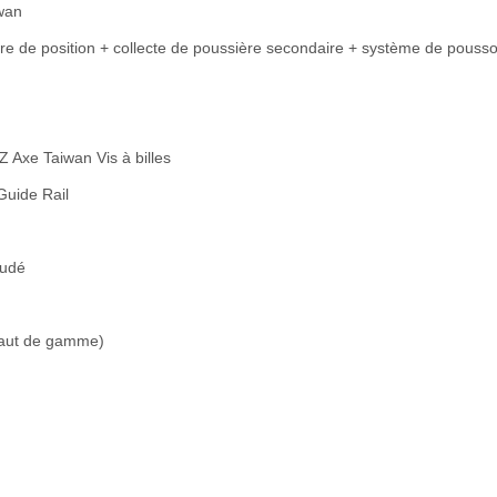
wan
dre de position + collecte de poussière secondaire + système de pousso
 Axe Taiwan Vis à billes
Guide Rail
oudé
 haut de gamme)