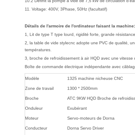
10.2 Définit la pompe à vide de 7,5 kW de circulation d'ea
11. Voltage: 400V, 3Phase, 50Hz (facultatif)
Détails de l'armoire de l'ordinateur faisant la machine
1, Lit de type T type lourd, rigidité forte, grande résista
2, la table de vide stylecnc adopte une PVC de qualité, un
températures.
3, broche de refroidissement à air HQD avec une vitesse
Boîte de commande électrique indépendante avec câblage 
Modèle
1325 machine nicheuse CNC
Zone de travail
1300 * 2500mm
Broche
ATC 9KW HQD Broche de refroidiss
Onduleur
Exubérant
Moteur
Servo-moteurs de Dorna
Conducteur
Dorna Servo Driver