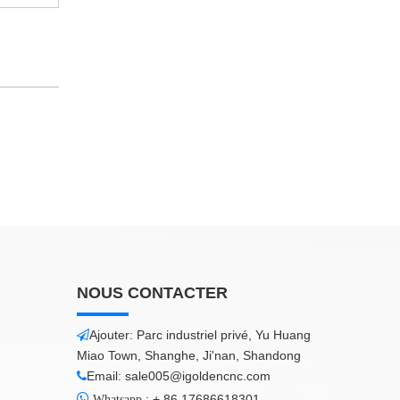
NOUS CONTACTER
Ajouter: Parc industriel privé, Yu Huang

Miao Town, Shanghe, Ji'nan, Shandong
Email:
sale005@igoldencnc.com


:
+ 86 17686618301
Whatsapp