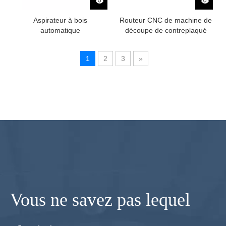
Aspirateur à bois
Routeur CNC de machine de
automatique
découpe de contreplaqué
CNC de type linéaire ATC
1
2
3
»
Tous les produits
Vous ne savez pas lequel
Messages récents
IgoldenCnc Avis de changement de nom de l'entreprise et adresse de bureau