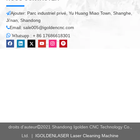
Ajouter: Parc industriel privé, Yu Huang Miao Town, Shanghe,

Ji'nan, Shandong
Email:
sale005@igoldencnc.com


:
+ 86 17686618301
Whatsapp
droits d'auteur
2021 Shandong Igolden CNC Technology Co.,

Ltd. |
IGOLDENLASER Laser Cleaning Machine