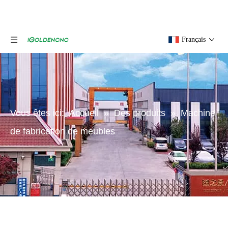
Français
Vous êtes ici:
Accueil
»
Des produits
»
Machine
de fabrication de meubles