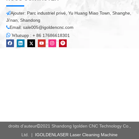
Ajouter: Parc industriel privé, Yu Huang Miao Town, Shanghe,

Ji'nan, Shandong
Email:
sale005@igoldencnc.com


:
+ 86 17686618301
Whatsapp
droits d'auteur
2021 Shandong Igolden CNC Technology Co.,

Ltd. |
IGOLDENLASER Laser Cleaning Machine