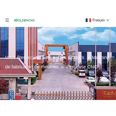
Français
Vous êtes ici:
Accueil
»
Des produits
»
Machine
de fabrication de meubles
»
Perceuse CNC