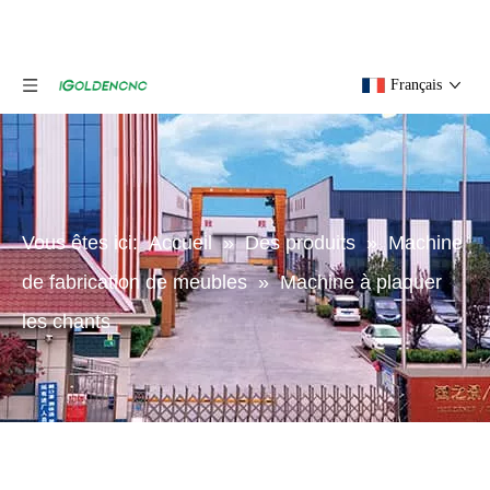
Français
Vous êtes ici:
Accueil
»
Des produits
»
Machine
de fabrication de meubles
»
Machine à plaquer
les chants