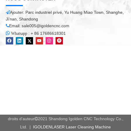
Ajouter: Parc industriel privé, Yu Huang Miao Town, Shanghe,

Ji'nan, Shandong
Email:
sale005@igoldencnc.com


:
+ 86 17686618301
Whatsapp
droits d'auteur
2021 Shandong Igolden CNC Technology Co.,

Ltd. |
IGOLDENLASER Laser Cleaning Machine