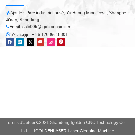
Ajouter: Parc industriel privé, Yu Huang Miao Town, Shanghe,

Ji'nan, Shandong
Email:
sale005@igoldencnc.com


:
+ 86 17686618301
Whatsapp
droits d'auteur
2021 Shandong Igolden CNC Technology Co.,

Ltd. |
IGOLDENLASER Laser Cleaning Machine