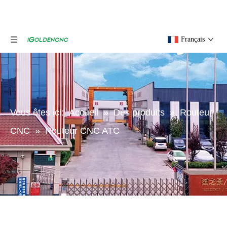
Français
Vous êtes ici:
Accueil
»
Des produits
»
Routeur
CNC
»
Routeur CNC ATC