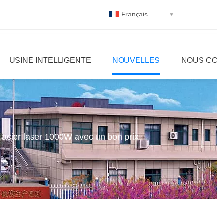
Français
USINE INTELLIGENTE
NOUVELLES
NOUS C
acier laser 1000W avec un bon prix