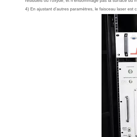
résiduels ou l'oxyde, et n'endommage pas la surface du m
4) En ajustant d'autres paramètres, le faisceau laser est ca