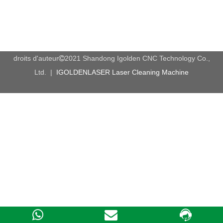
droits d'auteur
2021 Shandong Igolden CNC Technology Co.,

Ltd. |
IGOLDENLASER Laser Cleaning Machine
Applications du routeur ATC CNC.
Meubles en bois: portes, fenêtres, chaises, tables.
Traitement des plaques: escaliers, résine époxy, pièces