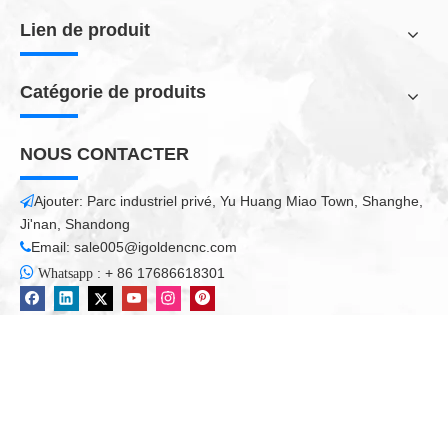
Lien de produit
Catégorie de produits
NOUS CONTACTER
Ajouter: Parc industriel privé, Yu Huang Miao Town, Shanghe,

Ji'nan, Shandong
Email:
sale005@igoldencnc.com


:
+ 86 17686618301
Whatsapp