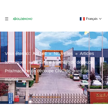
Français
Vous êtes ici:
Accueil
»
Nouvelles
»
Articles
techniques
»
Big Stone Machine de découpe
Prix/machine de découpe CNC de granit de
marbre