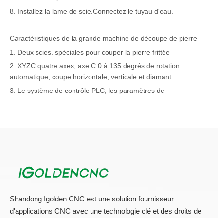
8. Installez la lame de scie.Connectez le tuyau d'eau.
Caractéristiques de la grande machine de découpe de pierre
1. Deux scies, spéciales pour couper la pierre frittée
2. XYZC quatre axes, axe C 0 à 135 degrés de rotation
automatique, coupe horizontale, verticale et diamant.
3. Le système de contrôle PLC, les paramètres de
fonctionnement d'entrée sur le panneau de commande et le
processus de coupe sont automatisés et programmés.
4. Par rayon infrarouge pour confirmer la position de la pièce.
5. corps entier de machine de structure en acier assurant la
stabilité élevée.
6. Stabilité de fonctionnement, haute précision, haute vitesse.
7. Conception compacte et rationnelle, machine de petite taille,
pratique à manipuler et à déplacer.
Shandong Igolden CNC est une solution fournisseur
d'applications CNC avec une technologie clé et des droits de
Machine de découpe de pierre
données techniques