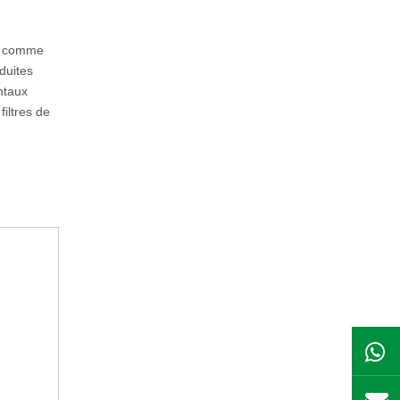
ut comme
nduites
entaux
iltres de