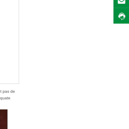
nt pas de
équate