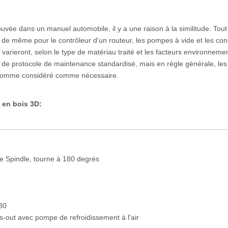
rouvée dans un manuel automobile, il y a une raison à la similitude. To
n va de même pour le contrôleur d'un routeur, les pompes à vide et les co
s varieront, selon le type de matériau traité et les facteurs environnem
 de protocole de maintenance standardisé, mais en règle générale, les f
s comme considéré comme nécessaire.
 en bois 3D:
 Spindle, tourne à 180 degrés
80
s-out avec pompe de refroidissement à l'air