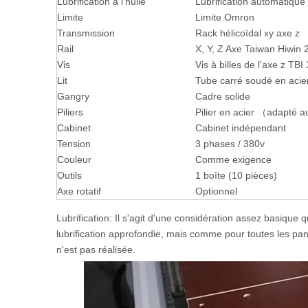
Lubrification à l'huile
Lubrification automatique
Limite
Limite Omron
Transmission
Rack hélicoïdal xy axe z
Rail
X, Y, Z Axe Taiwan Hiwin 
Vis
Vis à billes de l'axe z TBI
Lit
Tube carré soudé en acie
Gangry
Cadre solide
Piliers
Pilier en acier （adapté 
Cabinet
Cabinet indépendant
Tension
3 phases / 380v
Couleur
Comme exigence
Outils
1 boîte (10 pièces)
Axe rotatif
Optionnel
Lubrification: Il s'agit d'une considération assez basique
lubrification approfondie, mais comme pour toutes les pan
n'est pas réalisée.