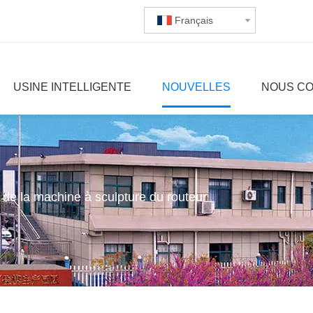
Français
USINE INTELLIGENTE
NOUVELLES
NOUS C
n de la machine à sculpture du routeur