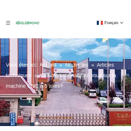
Français
Vous êtes ici:
Accueil
»
Nouvelles
»
Articles
techniques
»
Combien connaissez-vous sur la
machine CNC à 5 axes?