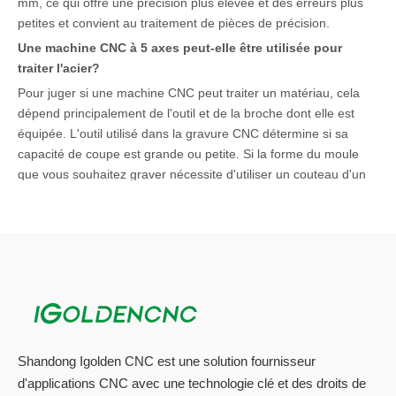
mm, ce qui offre une précision plus élevée et des erreurs plus
petites et convient au traitement de pièces de précision.
Une machine CNC à 5 axes peut-elle être utilisée pour
traiter l'acier?
Pour juger si une machine CNC peut traiter un matériau, cela
dépend principalement de l'outil et de la broche dont elle est
équipée. L'outil utilisé dans la gravure CNC détermine si sa
capacité de coupe est grande ou petite. Si la forme du moule
que vous souhaitez graver nécessite d'utiliser un couteau d'un
diamètre supérieur à 6 mm, il est fortement recommandé
d'utiliser une machine CNC à 3 axes pour le fraisage à grande
échelle, puis d'utiliser une machine de routeur CNC à 5 axes
pour un traitement fin pour éliminer les matières résiduelles.
Est-il possible d'ajouter des configurations
supplémentaires au centre d'usinage 5 axes, comme un axe
de rotation?
Ce n'est pas nécessaire. Étant donné que la configuration de la
Shandong Igolden CNC est une solution fournisseur
machine de routeur CNC à 5 axes elle-même est déjà très
d'applications CNC avec une technologie clé et des droits de
élevée et peut répondre à presque tous les besoins d'usinage, il