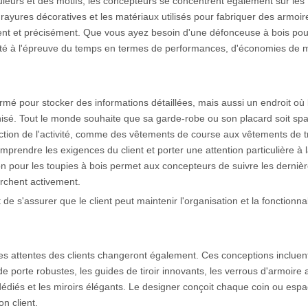
ouleurs et des motifs, les concepteurs se concentrent également sur les
s rayures décoratives et les matériaux utilisés pour fabriquer des armoir
ment et précisément. Que vous ayez besoin d'une défonceuse à bois po
té à l'épreuve du temps en termes de performances, d'économies de 
mé pour stocker des informations détaillées, mais aussi un endroit où 
sé. Tout le monde souhaite que sa garde-robe ou son placard soit spa
ction de l'activité, comme des vêtements de course aux vêtements de tr
mprendre les exigences du client et porter une attention particulière à 
tion pour les toupies à bois permet aux concepteurs de suivre les derniè
erchent activement.
de s'assurer que le client peut maintenir l'organisation et la fonctionna
es attentes des clients changeront également. Ces conceptions incluent
 de porte robustes, les guides de tiroir innovants, les verrous d'armoire
 dédiés et les miroirs élégants. Le designer conçoit chaque coin ou esp
n client.