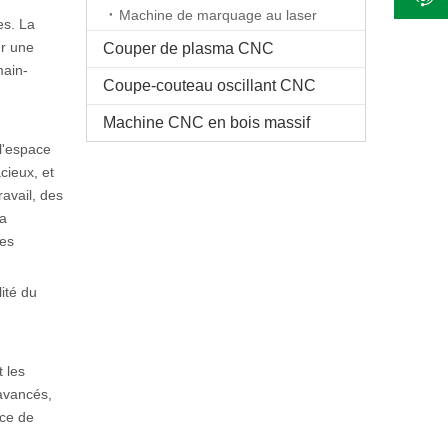
Machine de marquage au laser
es. La
ur une
Couper de plasma CNC
main-
Coupe-couteau oscillant CNC
Machine CNC en bois massif
l'espace
cieux, et
avail, des
la
res
lité du
 les
 avancés,
ace de