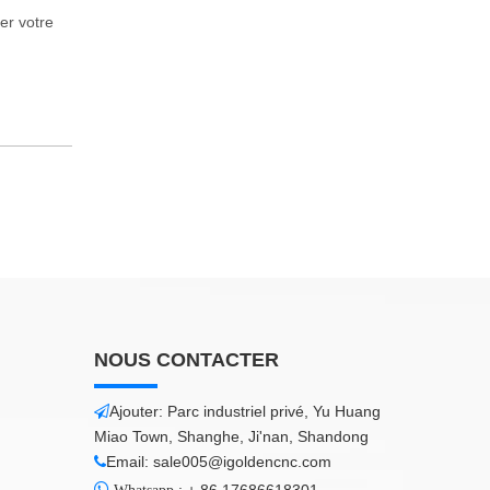
er votre
NOUS CONTACTER
Ajouter: Parc industriel privé, Yu Huang

Miao Town, Shanghe, Ji'nan, Shandong
Email:
sale005@igoldencnc.com


:
+ 86 17686618301
Whatsapp