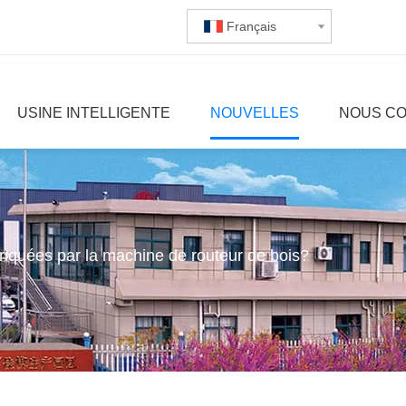
Français
USINE INTELLIGENTE
NOUVELLES
NOUS C
riquées par la machine de routeur de bois?