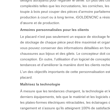
designs attrayants pour regarder le défilé. En plus des c
complexités telles que les incrustations, les corniches, le
toupie à bois peut couper des pièces d'armoire parfaite
production à court ou à long terme, iGOLDENCNC a résis
d'œuvre et de production.
Armoires personnalisées pour les clients
Le placard n'est pas seulement un espace de stockage fer
de stockage de chaque pièce peut être maximisé et organi
vous pouvez conserver des informations détaillées en fon
chaussures aux bijoux et des gilets. Le concepteur doit co
conception. En outre, l'utilisation d'un logiciel de concep
tendances et d'améliorer la manière dont les clients rech
L'un des objectifs importants de cette personnalisation est 
placard.
Maîtrisez la technologie
À mesure que les tendances changent, la technologie et l
derniers équipements, tels que le matériel et les logiciels
les plates-formes électriques rétractables, les éclairages
rangement et s'assure qu'ils atteignent 100% de satisfactio