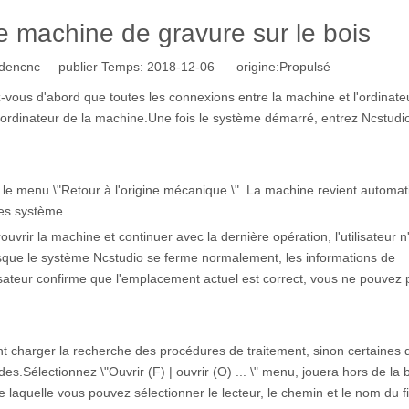
e machine de gravure sur le bois
dencnc publier Temps: 2018-12-06 origine:
Propulsé
z-vous d'abord que toutes les connexions entre la machine et l'ordinate
e l'ordinateur de la machine.Une fois le système démarré, entrez Ncstud
z le menu \"Retour à l'origine mécanique \". La machine revient autom
ées système.
vrir la machine et continuer avec la dernière opération, l'utilisateur n
orsque le système Ncstudio se ferme normalement, les informations de
ilisateur confirme que l'emplacement actuel est correct, vous ne pouvez
ent charger la recherche des procédures de traitement, sinon certaines 
es.Sélectionnez \"Ouvrir (F) | ouvrir (O) ... \" menu, jouera hors de la 
e laquelle vous pouvez sélectionner le lecteur, le chemin et le nom du f