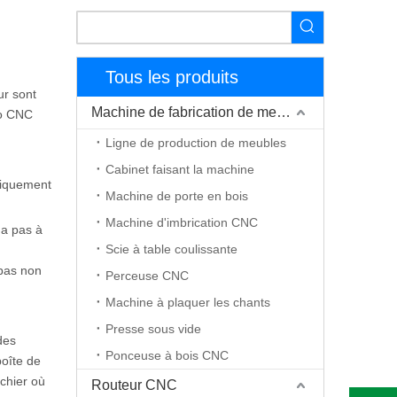
Tous les produits
ur sont
Machine de fabrication de meubles
io CNC
Ligne de production de meubles
Cabinet faisant la machine
atiquement
Machine de porte en bois
Machine d'imbrication CNC
'a pas à
Scie à table coulissante
 pas non
Perceuse CNC
Machine à plaquer les chants
Presse sous vide
des
Ponceuse à bois CNC
boîte de
ichier où
Routeur CNC