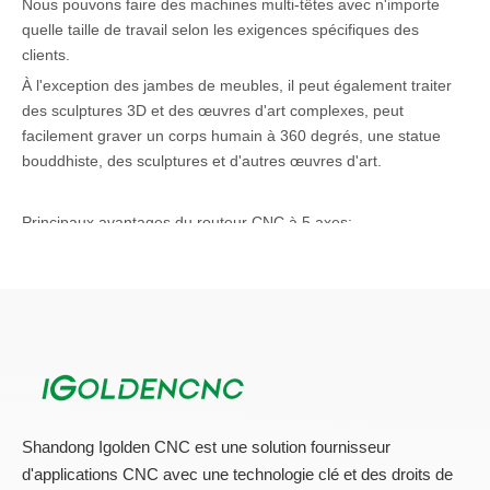
Nous pouvons faire des machines multi-têtes avec n'importe
quelle taille de travail selon les exigences spécifiques des
clients.
À l'exception des jambes de meubles, il peut également traiter
des sculptures 3D et des œuvres d'art complexes, peut
facilement graver un corps humain à 360 degrés, une statue
bouddhiste, des sculptures et d'autres œuvres d'art.
Principaux avantages du routeur CNC à 5 axes:
La principale chose à propos d'un routeur CNC à 5 axes est qu'il
peut être déplacé de cinq manières autour de l'axe multiple en
même temps. La machine a la capacité d'autoriser la fabrication
de pièces complexes de la manière la plus efficace. Il a un axe
rotatif supplémentaire qui peut prendre l'une des deux formes
de base, comme un centre d'usinage CNC, il a trois axes
linéaires. Vous devez être méfiant sur le service machine CNC si
vous souhaitez le faire fonctionner de manière fiable. Certains
Shandong Igolden CNC est une solution fournisseur
des avantages de
Kit de routeur CNC 5 Axe
sont mentionnés ci-
d'applications CNC avec une technologie clé et des droits de
dessous.