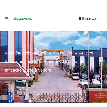
Français
Vous êtes ici:
Accueil
»
Nouvelles
»
Articles
techniques
»
Kit de routeur CNC à haute
efficacité 5 axe à vendre