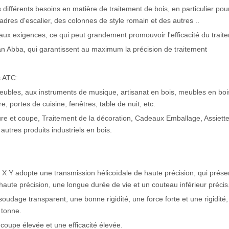
s différents besoins en matière de traitement de bois, en particulier pour
adres d'escalier, des colonnes de style romain et des autres ..
 aux exigences, ce qui peut grandement promouvoir l'efficacité du trait
wan Abba, qui garantissent au maximum la précision de traitement
s ATC:
meubles, aux instruments de musique, artisanat en bois, meubles en boi
, portes de cuisine, fenêtres, table de nuit, etc.
vure et coupe, Traitement de la décoration, Cadeaux Emballage, Assiett
utres produits industriels en bois.
on, X Y adopte une transmission hélicoïdale de haute précision, qui prés
aute précision, une longue durée de vie et un couteau inférieur précis
udage transparent, une bonne rigidité, une force forte et une rigidité, 
 tonne.
oupe élevée et une efficacité élevée.