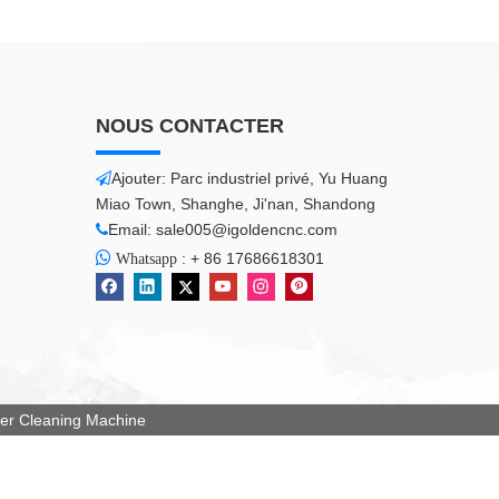
NOUS CONTACTER
Ajouter: Parc industriel privé, Yu Huang

Miao Town, Shanghe, Ji'nan, Shandong
Email:
sale005@igoldencnc.com


:
+ 86 17686618301
Whatsapp
 Cleaning Machine