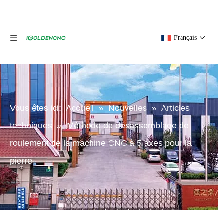
Français
Vous êtes ici:
Accueil
»
Nouvelles
»
Articles
techniques
»
Méthode de désassemblage de
roulement de la machine CNC à 5 axes pour la
pierre