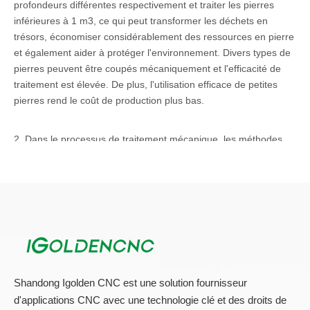
profondeurs différentes respectivement et traiter les pierres
inférieures à 1 m3, ce qui peut transformer les déchets en
trésors, économiser considérablement des ressources en pierre
et également aider à protéger l'environnement. Divers types de
pierres peuvent être coupés mécaniquement et l'efficacité de
traitement est élevée. De plus, l'utilisation efficace de petites
pierres rend le coût de production plus bas.
2. Dans le processus de traitement mécanique, les méthodes
courantes de coupe des plaques comprennent la coupe
manuelle, la coupe de la machine de coupe semi-automatique
et la coupe de la machine de coupe CNC. La coupe manuelle
est flexible et pratique, mais la coupe manuelle a une mauvaise
qualité, des erreurs de grande dimension, de grands déchets de
matériaux, une charge de travail de traitement de suivi, des
conditions de travail sévères et une faible efficacité de
production. Parmi les machines de découpe semi-automatiques,
la machine de découpe de profilage a une bonne qualité des
Shandong Igolden CNC est une solution fournisseur
pièces de coupe. Parce qu'il utilise un dé coupe, il ne convient
d'applications CNC avec une technologie clé et des droits de