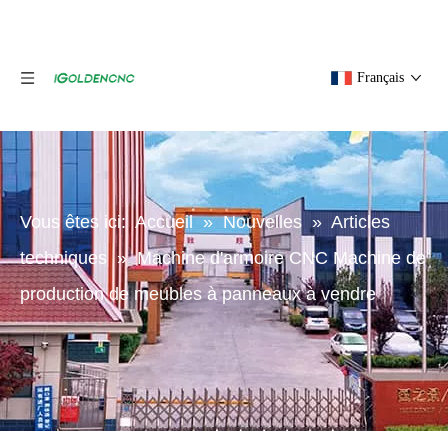
Français
Vous êtes ici:
Accueil
»
Nouvelles
»
Articles
techniques
»
Machine d'armoire CNC Machine de
production de meubles à panneaux à vendre