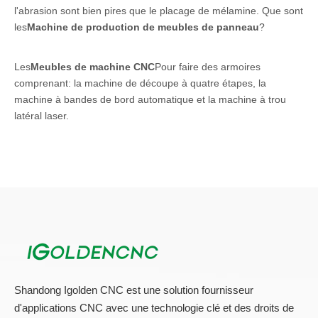
l'abrasion sont bien pires que le placage de mélamine. Que sont
les
Machine de production de meubles de panneau
?
Les
Meubles de machine CNC
Pour faire des armoires
comprenant: la machine de découpe à quatre étapes, la
machine à bandes de bord automatique et la machine à trou
latéral laser.
Les meubles du panneau sont généralement liés à divers
matériels métalliques pour un transport pratique. Parce que le
matériau de base enfreint la structure physique originale du
bois, lorsque la température et l'humidité changent grandement,
le degré de déformation du panneau à base de bois est
beaucoup mieux que celui du bois massif, et la qualité est
également plus stable que celle de celle de celle de meubles en
bois massif. Les matériaux décoratifs courants pour les meubles
du panneau comprennent le placage, le papier à grains de bois,
Shandong Igolden CNC est une solution fournisseur
la feuille de caoutchouc en PVC, la peinture de polyester, le
d'applications CNC avec une technologie clé et des droits de