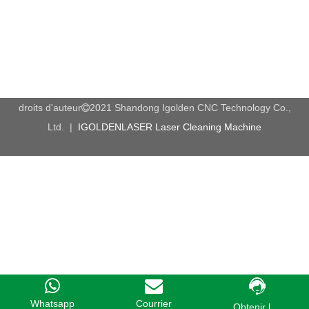
Applications de la machine CNC Cabinet
Industrie du travail du bois: La machine de production de
meubles de panneau convient parfaitement à la décoration de
meubles, aux instruments de musique, aux métiers en bois, aux
meubles en bois massif, porte de la MDF, porte composite en
droits d'auteur
2021 Shandong Igolden CNC Technology Co.,

bois, fabrication de l'armoire, portes de l'armoire de cuisine,
Ltd. |
IGOLDENLASER Laser Cleaning Machine
fenêtres, tables, etc. Industrie de la décoration: Modèle d'art, Art
mural, gravure de secours et coupe, traitement de la décoration,
emballage de cadeaux, plaque ondulée, panneaux d'armoires
électriques, équipement de sport et autres travaux de bois
industriels.
Trois axes utilisent toutes la tige de vis comme transmission,
sorcière a une précision et une stabilité plus élevées.
La table de structure de cadre globale empêche la déformation
de la table de l'affectation de la précision de la machine.
Whatsapp
Courrier
La table présente une structure à double couche et une cavité
Obtenir l...