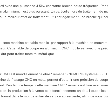
ard avec une puissance 4.5kw constante broche haute fréquence. Par 
aluminium, il est plus puissant. En particulier lors du traitement de m
 a un meilleur effet de traitement. Et il est également une broche qui pe
e, cette machine est table mobile, par rapport à la machine en mouvem
teur. Cette table de coupe en aluminium CNC mobile est avec une préci
 dur pour traiter mateiral métallique.
uteur CNC est mondialement célèbre Siemens SINUMERIK système 808D.
hine de fraisage CNC en métal permet d'obtenir une précision de coup
ment. Pendant ce temps, cette machine CNC Siemens est livré avec man
ion, la production à la vente et le fonctionnement en détail toutes les 
fournit dans le monde entier de service après-vente, afin que vous pui