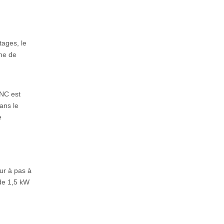
tages, le
ine de
CNC est
ans le
e
ur à pas à
 de 1,5 kW