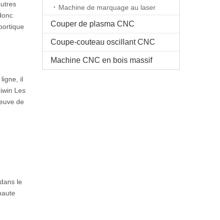
autres
Machine de marquage au laser
 donc
Couper de plasma CNC
portique
Coupe-couteau oscillant CNC
Machine CNC en bois massif
igne, il
Hiwin Les
reuve de
 dans le
haute