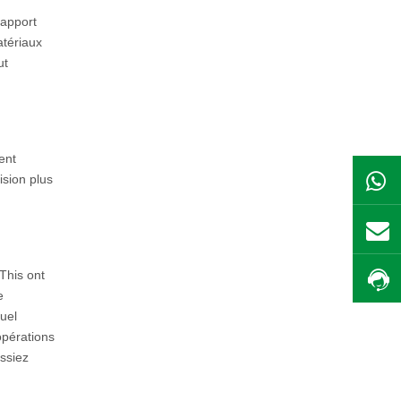
rapport
atériaux
ut
ent
sion plus
This ont
e
uel
opérations
ssiez