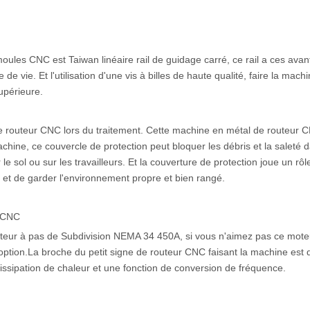
moules CNC est Taiwan linéaire rail de guidage carré, ce rail a ces avan
 vie. Et l'utilisation d'une vis à billes de haute qualité, faire la mach
upérieure.
de routeur CNC lors du traitement. Cette machine en métal de routeur 
achine, ce couvercle de protection peut bloquer les débris et la saleté d
 sol ou sur les travailleurs. Et la couverture de protection joue un rôl
rs et de garder l'environnement propre et bien rangé.
r CNC
eur à pas de Subdivision NEMA 34 450A, si vous n'aimez pas ce mote
ption.La broche du petit signe de routeur CNC faisant la machine est
issipation de chaleur et une fonction de conversion de fréquence.