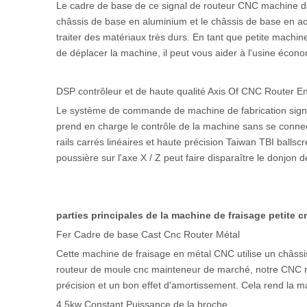
Le cadre de base de ce signal de routeur CNC machine de
châssis de base en aluminium et le châssis de base en aci
traiter des matériaux très durs. En tant que petite machi
de déplacer la machine, il peut vous aider à l'usine écono
DSP contrôleur et de haute qualité Axis Of CNC Router E
Le système de commande de machine de fabrication signe r
prend en charge le contrôle de la machine sans se connect
rails carrés linéaires et haute précision Taiwan TBI ball
poussière sur l'axe X / Z peut faire disparaître le donjon 
parties principales de la machine de fraisage petite 
Fer Cadre de base Cast Cnc Router Métal
Cette machine de fraisage en métal CNC utilise un châssis 
routeur de moule cnc mainteneur de marché, notre CNC r
précision et un bon effet d'amortissement. Cela rend la ma
4.5kw Constant Puissance de la broche