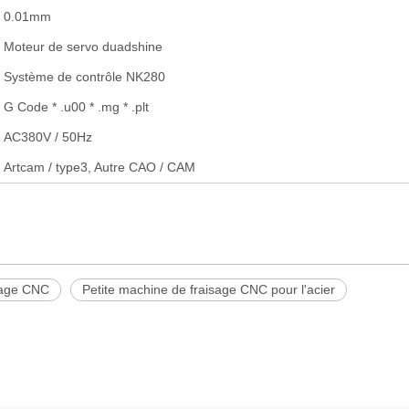
0.01mm
Moteur de servo duadshine
Système de contrôle NK280
G Code * .u00 * .mg * .plt
AC380V / 50Hz
Artcam / type3, Autre CAO / CAM
isage CNC
Petite machine de fraisage CNC pour l'acier