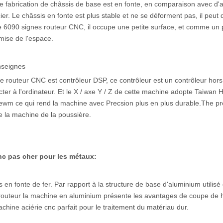
 fabrication de châssis de base est en fonte, en comparaison avec d'
er. Le châssis en fonte est plus stable et ne se déforment pas, il peut
ne 6090 signes routeur CNC, il occupe une petite surface, et comme un 
mise de l'espace.
nseignes
outeur CNC est contrôleur DSP, ce contrôleur est un contrôleur hors l
er à l'ordinateur. Et le X / axe Y / Z de cette machine adopte Taiwan 
screwm ce qui rend la machine avec Precsion plus en plus durable.The p
de la machine de la poussière.
cnc pas cher pour les métaux:
en fonte de fer. Par rapport à la structure de base d'aluminium utilisé
outeur la machine en aluminium présente les avantages de coupe de 
chine aciérie cnc parfait pour le traitement du matériau dur.