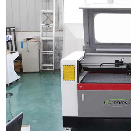
enquête
Description du produit
CO2 Laser Machine Description:
1. La gravure au laser peut améliorer l'efficacité de la gravure,
rendre la surface lisse et lisse, réduisant rapidement la
température des matériaux non métalliques sculptés.
2. et réduire la déformation et le stress interne des objets
sculptés. Il peut être largement utilisé dans le domaine d'une
sculpture fine de divers non-matériaux.