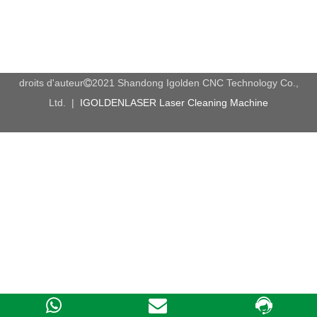
Tiroir de réception | Guide et ceinture de transmission de
Taiwan
Application de coupe laser 6090 CNC:
Matériaux applicables:
Assiette en deux couleurs, plexiglas, verre, tissu, cuir, acrylique,
plastique, produits en bois, papier, caoutchouc, etc.
Industrie applicable: