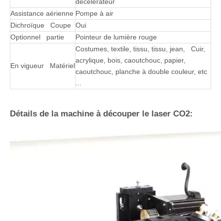
Puissance laser
W2 / W4 / W6 / W8
Type laser
Tube laser scellé en CO2, refroidis par eau
Refroidissement par eau CW3000 /
Refroidissement
5000/5200
Gravure la rapidité
0-60000 cm / min
Coupe la rapidité
0-30000 cm / min
Source de courant
220 V / 50Hz, 110V / 60Hz,
Énergie laser
1 à 100% paramètres logiciels
contrôler
Graphique Format
BMP, PLT, DST, DXF, AI
pris en charge
Logiciel prise en
CorelDraw, Photoshop, Autocad, Tajima
charge
Moteur pas à pas en trois phases avec
Conduite système
décélérateur
Assistance aérienne
Pompe à air
Dichroïque Coupe
Oui
Optionnel partie
Pointeur de lumière rouge
Costumes, textile, tissu, tissu, jean, Cuir,