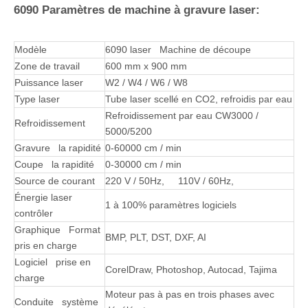
1. Efficacité de traitement élevée, 10 à 15 fois celle de la
gravure manuelle; haute précision, faible coût et bon effet
d'impression;
2. La conception optimisée de la structure mécanique et la plus
petite taille globale de toute la machine sauvent non seulement
votre espace précieux, mais aussi la structure ne convient pas à
la déformation, et la précision de coupe est élevée.
3. Le rail du guide linéaire carré de Taiwan a une longue vie.
4. L'utilisation de la technologie brevetée rend l'effet de gravure
de plaque en caoutchouc meilleur et pas facile à brûler.
5. Logiciel de gravure laser authentique, puissant; La gravure et
la coupe peuvent être effectuées en même temps;
6090 Paramètres de machine à gravure laser:
Modèle
6090 laser Machine de découpe
Zone de travail
600 mm x 900 mm