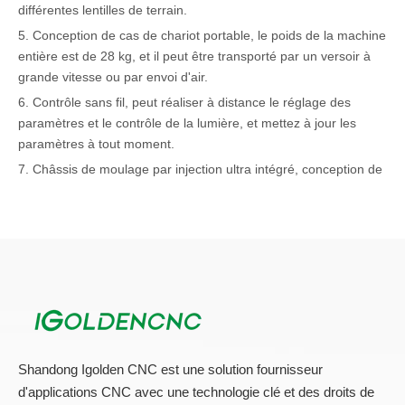
différentes lentilles de terrain.
5. Conception de cas de chariot portable, le poids de la machine
entière est de 28 kg, et il peut être transporté par un versoir à
grande vitesse ou par envoi d'air.
6. Contrôle sans fil, peut réaliser à distance le réglage des
paramètres et le contrôle de la lumière, et mettez à jour les
paramètres à tout moment.
7. Châssis de moulage par injection ultra intégré, conception de
rembourrage, structure stable, résistance à l'usure, résistance
aux chocs et résistance à la chute.
Paramètres de la machine de nettoyage au laser
Longueur d'onde laser
1064nm
Puissance laser
1000w / 1500w / 2000W
Longueur de fibre
8-10m (15m optioned)
Shandong Igolden CNC est une solution fournisseur
Largeur de balayage
10-80mm
d'applications CNC avec une technologie clé et des droits de
Tension
220V, 50 / 60Hz