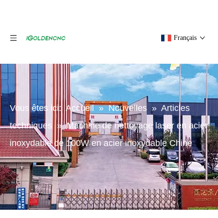
Français
Vous êtes ici:
Accueil
»
Nouvelles
»
Articles
techniques
»
Machine de nettoyage laser en acier
inoxydable de 100W en acier inoxydable Chine