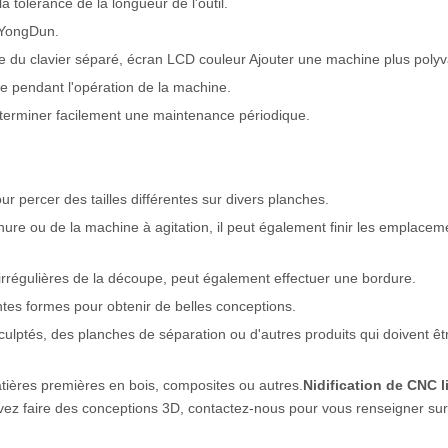
 tolérance de la longueur de l'outil.
e YongDun.
e du clavier séparé, écran LCD couleur Ajouter une machine plus polyv
ite pendant l'opération de la machine.
 terminer facilement une maintenance périodique.
r percer des tailles différentes sur divers planches.
inure ou de la machine à agitation, il peut également finir les emplace
irrégulières de la découpe, peut également effectuer une bordure.
ntes formes pour obtenir de belles conceptions.
ulptés, des planches de séparation ou d'autres produits qui doivent ê
atières premières en bois, composites ou autres.
Nidification de CNC l
ez faire des conceptions 3D, contactez-nous pour vous renseigner sur