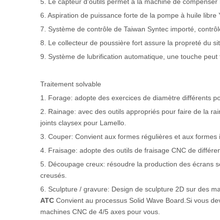
5. Le capteur d'outils permet à la machine de compenser la
6. Aspiration de puissance forte de la pompe à huile libr
7. Système de contrôle de Taiwan Syntec importé, contrôl
8. Le collecteur de poussière fort assure la propreté du s
9. Système de lubrification automatique, une touche peut
Traitement solvable
1. Forage: adopte des exercices de diamètre différents pou
2. Rainage: avec des outils appropriés pour faire de la ra
joints claysex pour Lamello.
3. Couper: Convient aux formes régulières et aux formes 
4. Fraisage: adopte des outils de fraisage CNC de différe
5. Découpage creux: résoudre la production des écrans sc
creusés.
6. Sculpture / gravure: Design de sculpture 2D sur des m
ATC
Convient au processus Solid Wave Board.Si vous dev
machines CNC de 4/5 axes pour vous.