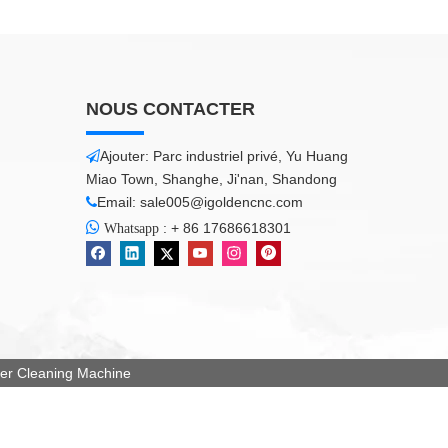
NOUS CONTACTER
Ajouter: Parc industriel privé, Yu Huang

Miao Town, Shanghe, Ji'nan, Shandong
Email:
sale005@igoldencnc.com


:
+ 86 17686618301
Whatsapp
 Cleaning Machine