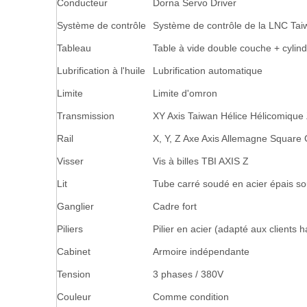
Conducteur
Dorna Servo Driver
Système de contrôle
Système de contrôle de la LNC Tai
Tableau
Table à vide double couche + cylin
Lubrification à l'huile
Lubrification automatique
Limite
Limite d'omron
Transmission
XY Axis Taiwan Hélice Hélicomique Z
Rail
X, Y, Z Axe Axis Allemagne Square 
Visser
Vis à billes TBI AXIS Z
Lit
Tube carré soudé en acier épais s
Ganglier
Cadre fort
Piliers
Pilier en acier (adapté aux clients
Cabinet
Armoire indépendante
Tension
3 phases / 380V
Couleur
Comme condition