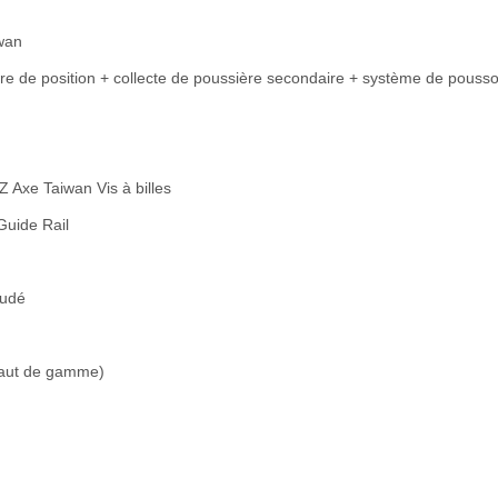
wan
dre de position + collecte de poussière secondaire + système de pousso
 Axe Taiwan Vis à billes
Guide Rail
oudé
 haut de gamme)