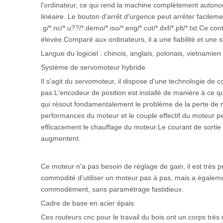
l'ordinateur, ce qui rend la machine complètement autono
linéaire. Le bouton d'arrêt d'urgence peut arrêter facileme
.g/*.nc/*.u??/*.demo/*.iso/*.eng/*.cut/*.dxf/*.plt/*.txt.Ce 
élevée.Comparé aux ordinateurs, il a une fiabilité et une st
Langue du logiciel : chinois, anglais, polonais, vietnamien
Système de servomoteur hybride
Il s'agit du servomoteur, il dispose d'une technologie de
pas.L'encodeur de position est installé de manière à ce 
qui résout fondamentalement le problème de la perte de 
performances du moteur et le couple effectif du moteur 
efficacement le chauffage du moteur.Le courant de sortie d
augmentent.
Ce moteur n'a pas besoin de réglage de gain, il est très 
commodité d'utiliser un moteur pas à pas, mais a également 
commodément, sans paramétrage fastidieux.
Cadre de base en acier épais
Ces routeurs cnc pour le travail du bois ont un corps très 