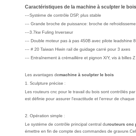
Caractéristiques de la machine à sculpter le boi
---Système de contrôle DSP, plus stable
--- Grande broche de puissance: broche de refroidissem
---3.7kw Fuling Inverseur
--- Double moteur pas à pas 450B avec pilote leadshine 
--- # 20 Taiwan Hiwin rail de guidage carré pour 3 axes
--- Entraînement à crémaillère et pignon X/Y, vis à billes 
Les avantages de
machine à sculpter le bois
1. Sculpture précise :
Les routeurs cnc pour le travail du bois sont contrôlés par l
est définie pour assurer l'exactitude et l'erreur de chaque
2. Opération simple :
Le système de contrôle principal central du
routeurs cnc p
émettre en fin de compte des commandes de gravure.Cela ob