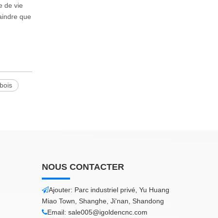
e de vie
raindre que
bois
NOUS CONTACTER
Ajouter: Parc industriel privé, Yu Huang

Miao Town, Shanghe, Ji'nan, Shandong
Email:
sale005@igoldencnc.com
