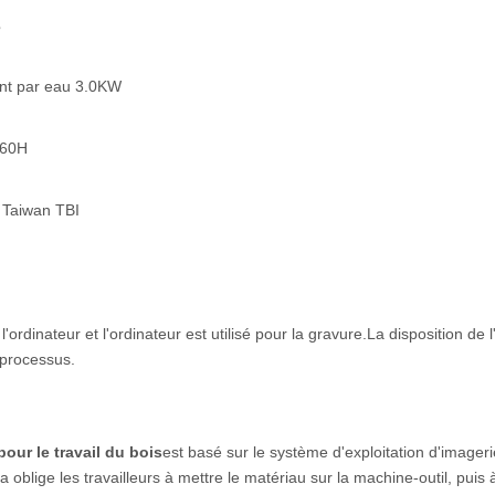
s
ent par eau 3.0KW
860H
Z Taiwan TBI
'ordinateur et l'ordinateur est utilisé pour la gravure.La disposition de 
 processus.
our le travail du bois
est basé sur le système d'exploitation d'imager
lige les travailleurs à mettre le matériau sur la machine-outil, puis à