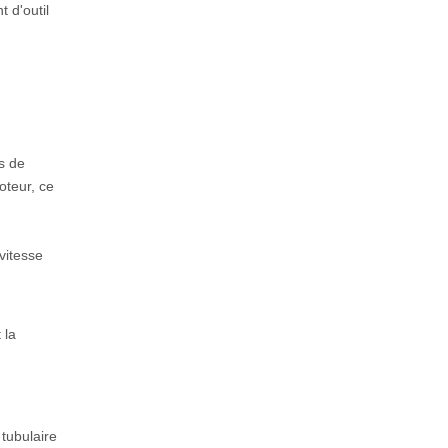
 d'outil
s de
oteur, ce
vitesse
 la
 tubulaire