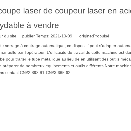
écoupe laser de coupeur laser en aci
xydable à vendre
r du site publier Temps: 2021-10-09 origine:
Propulsé
f de serrage à centrage automatique, ce dispositif peut s'adapter auto
nuelle par l'opérateur. L'efficacité du travail de cette machine est do
ube pour traiter le tube métallique au lieu de en utilisant des outils méc
de préparer de nombreux équipements et outils différents.Notre machine
 sans contact.CN¥2,893.91-CN¥3,665.62