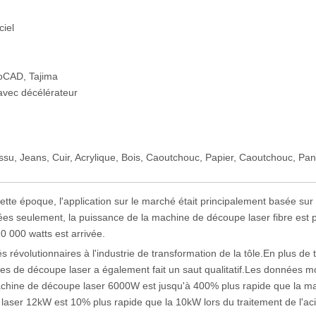
iel
oCAD, Tajima
avec décélérateur
issu, Jeans, Cuir, Acrylique, Bois, Caoutchouc, Papier, Caoutchouc, Pa
ette époque, l'application sur le marché était principalement basée sur
s seulement, la puissance de la machine de découpe laser fibre est 
 000 watts est arrivée.
révolutionnaires à l'industrie de transformation de la tôle.En plus de t
ines de découpe laser a également fait un saut qualitatif.Les données m
 machine de découpe laser 6000W est jusqu'à 400% plus rapide que la m
aser 12kW est 10% plus rapide que la 10kW lors du traitement de l'aci