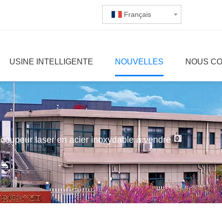
Français
USINE INTELLIGENTE
NOUVELLES
NOUS C
e coupeur laser en acier inoxydable à vendre