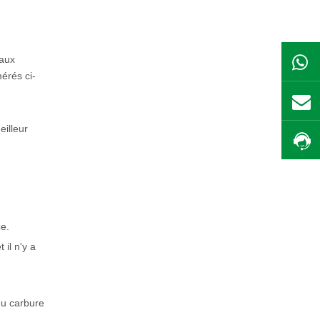
 aux
érés ci-
eilleur
ce.
 il n'y a
 du carbure