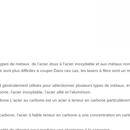
pes de métaux, de l'acier doux à l'acier inoxydable et aux métaux non
 sont plus difficiles à couper.Dans ces cas, les lasers à fibre sont un m
 généralement utilisés pour sélectionner plusieurs types de métaux, e
bone, l'acier inoxydable, l'acier allié et l'aluminium.
rbone.L'acier au carbone est un acier à teneur en carbone particulière
u carbone, l'acier à faible teneur en carbone a une concentration en car
antité de chrome pour produire une résistance à la corrosion.