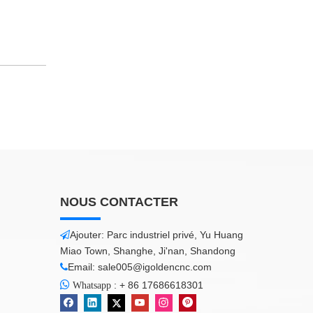
NOUS CONTACTER
Ajouter: Parc industriel privé, Yu Huang

Miao Town, Shanghe, Ji'nan, Shandong
Email:
sale005@igoldencnc.com


:
+ 86 17686618301
Whatsapp