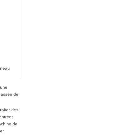
nneau
 une
passée de
raiter des
ontrent
achine de
er