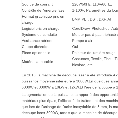
Source de courant
220V/50Hz, 110V/60Hz,
Contrôle de l'énergie laser
1-100% Paramètres du logic
Format graphique pris en
BMP, PLT, DST, DXF, AI
charge
Logiciel pris en charge
CorelDraw, Photoshop, Aut
Système de conduite
Moteur pas à pas triphasé 
Assistance aérienne
Pompe à air
Coupe dichroïque
Oui
Pièce optionnelle
Pointeur de lumière rouge
Costumes, Textile, Tissu, T
Matériel applicable
bicolore, etc...
En 2015, la machine de découpe laser a été introduite.A c
puissance moyenne inférieure à 3000W.En quelques année
6000W et 8000W à 10kW et 12kW.Et l'ère de la coupe à 10
L'augmentation de la puissance a apporté des opportunités 
matériaux plus épais, l'efficacité de traitement des mach
que lors de l'usinage de l'acier inoxydable de 8 mm, la
découpe laser 3000W, tandis que la machine de découpe l