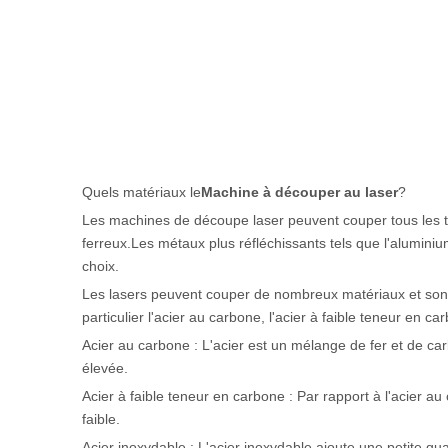
Quels matériaux le
Machine à découper au laser
?
Les machines de découpe laser peuvent couper tous les ty
ferreux.Les métaux plus réfléchissants tels que l'aluminium
choix.
Les lasers peuvent couper de nombreux matériaux et sont
particulier l'acier au carbone, l'acier à faible teneur en car
Acier au carbone : L'acier est un mélange de fer et de ca
élevée.
Acier à faible teneur en carbone : Par rapport à l'acier a
faible.
Acier inoxydable : L'acier inoxydable ajoute une petite qu