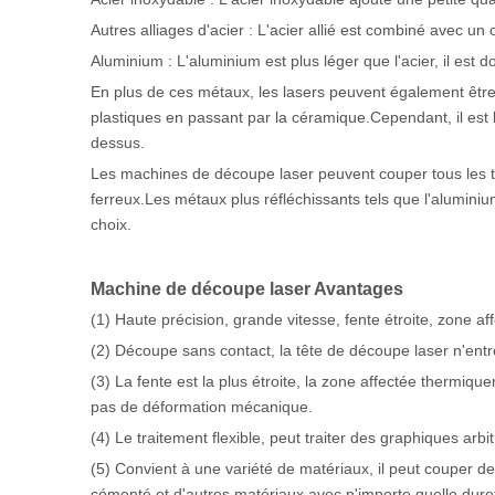
Autres alliages d'acier : L'acier allié est combiné avec u
Aluminium : L'aluminium est plus léger que l'acier, il est do
En plus de ces métaux, les lasers peuvent également être
plastiques en passant par la céramique.Cependant, il est l
dessus.
Les machines de découpe laser peuvent couper tous les ty
ferreux.Les métaux plus réfléchissants tels que l'aluminium
choix.
Machine de découpe laser Avantages
(1) Haute précision, grande vitesse, fente étroite, zone 
(2) Découpe sans contact, la tête de découpe laser n'entr
(3) La fente est la plus étroite, la zone affectée thermiquem
pas de déformation mécanique.
(4) Le traitement flexible, peut traiter des graphiques arb
(5) Convient à une variété de matériaux, il peut couper des
cémenté et d'autres matériaux avec n'importe quelle dure