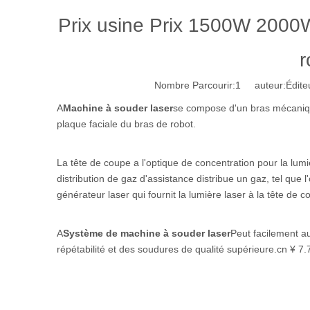
Prix ​​usine Prix 1500W 200
r
Nombre Parcourir:
1
auteur:Éditeu
A
Machine à souder laser
se compose d'un bras mécanique
plaque faciale du bras de robot.
La tête de coupe a l'optique de concentration pour la lu
distribution de gaz d'assistance distribue un gaz, tel que 
générateur laser qui fournit la lumière laser à la tête de 
A
Système de machine à souder laser
Peut facilement au
répétabilité et des soudures de qualité supérieure.cn ¥ 7