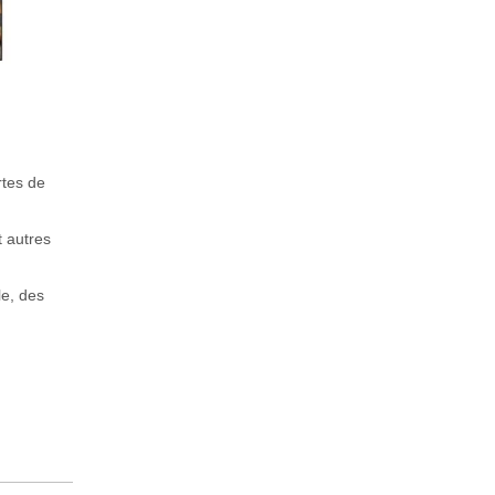
rtes de
t autres
le, des