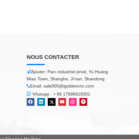
NOUS CONTACTER
Ajouter: Parc industriel privé, Yu Huang

Miao Town, Shanghe, Ji'nan, Shandong
Email:
sale005@igoldencnc.com


:
+ 86 17686618301
Whatsapp
 Cleaning Machine