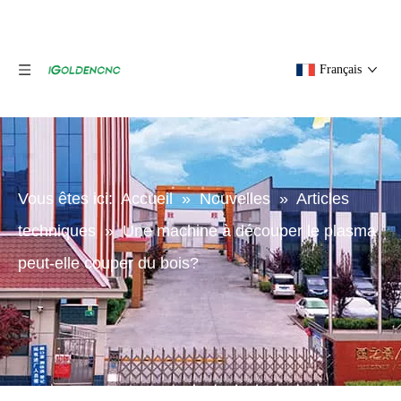
Français
Vous êtes ici:
Accueil
»
Nouvelles
»
Articles
techniques
»
Une machine à découper le plasma
peut-elle couper du bois?