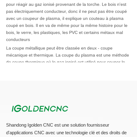
pour réagir au gaz ionisé provenant de la torche. Le bois n'est
pas électriquement conducteur, donc il ne peut pas être coupé
avec un coupeur de plasma, il explique un couteau à plasma
coupé en bois. Il en va de même pour la même histoire pour le
bois, le verre, les plastiques, les PVC et certains métaux mal
conducteurs
La coupe métallique peut être classée en deux - coupe
mécanique et thermique. La coupe du plasma est une méthode
de coupe thermique où le gaz ionisé est utilisé pour couper le
métal.
Caractéristiques de la machine à couteau à plasma
CNC
1. Vitesse de coupe rapide, haute précision et faible coût.
2. Avec une structure ferme et raisonnable, la machine est facile
à utiliser et durable pour une utilisation.
3.L'incision de coupe est mince et bien et peut éviter le
Shandong Igolden CNC est une solution fournisseur
deuxième traitement.
d'applications CNC avec une technologie clé et des droits de
4. Système CNC à configuration élevée, STRIKING AUTO ARC