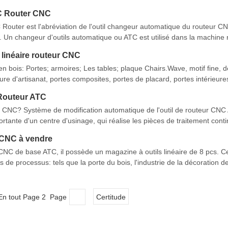
ait-il et comment ça marche est le centre de m
C Router CNC
outer est l'abréviation de l'outil changeur automatique du routeur C
n changeur d'outils automatique ou ATC est utilisé dans la machine 
roduction et de l'outil de la machine. ATC modifie l'outil quickl
linéaire routeur CNC
n bois: Portes; armoires; Les tables; plaque Chairs.Wave, motif fine, 
re d'artisanat, portes composites, portes de placard, portes intérieures
rie de la publicité: affichage; Logo; insignes; Panneau d'affichage
Routeur ATC
 CNC? Système de modification automatique de l'outil de routeur CNC
ortante d'un centre d'usinage, qui réalise les pièces de traitement cont
e de travail utilisé automatiquement après la fin de la
 CNC à vendre
C de base ATC, il possède un magazine à outils linéaire de 8 pcs. Ce
de processus: tels que la porte du bois, l'industrie de la décoration 
e dans l'industrie du travail du bois sur Market.Features et avantages du
En tout Page 2 Page
Certitude