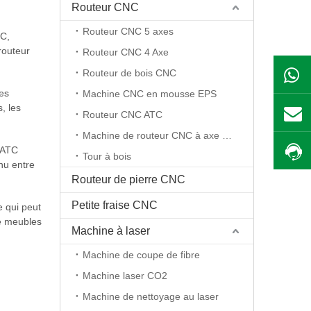
Routeur CNC
Routeur CNC 5 axes
NC,
routeur
Routeur CNC 4 Axe
Routeur de bois CNC
des
Machine CNC en mousse EPS
, les
Routeur CNC ATC
Machine de routeur CNC à axe rotatif
 ATC
Tour à bois
inu entre
Routeur de pierre CNC
Petite fraise CNC
 qui peut
de meubles
Machine à laser
 routeur
Machine de coupe de fibre
Machine laser CO2
Machine de nettoyage au laser