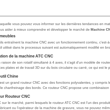
laquelle vous pouvez vous informer sur les dernières tendances en mat
 vous aider à mieux comprendre et développer le marché de
Machine C
 meubles
tils entraînent la machine CNC avec un fonctionnement continu, c'est-à
il utilisé dans le processus suivant est automatiquement modifié en bro
est généralement Complété par l'Actio coordonnée
sation de la machine ATC CNC
raison de son rotatif simultané à 4 axes, il s'agit d'un modèle de rout
es plates et de travail 3D sur du bois circulaire ou carré, ce qui est le 
 très bien aux utilisateurs avec plus d'exigences
til Chine
st un grand routeur CNC avec des fonctions polyvalentes, y compris l
 et le chanfreinage des bords. Ce routeur CNC propose une combinaison 
t d'ennui en option. Sélectionnez le changement d'outil linéaire ou car
eur Routeur CNC
 sur le marché, parmi lesquels le routeur ATC CNC est l'un des produit
e fabricant ou l'opérateur de la machine de gravure, vous ne pouvez mê