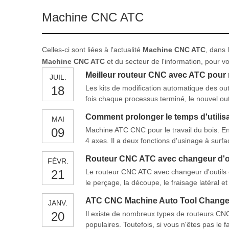
Machine CNC ATC
Celles-ci sont liées à l'actualité
Machine CNC ATC
, dans 
Machine CNC ATC
et du secteur de l'information, pour
Meilleur routeur CNC avec ATC pour
JUIL.
18
Les kits de modification automatique des ou
fois chaque processus terminé, le nouvel out
broche ramasse l'outil, l'échange d'outils 
Comment prolonger le temps d'utili
MAI
09
Machine ATC CNC pour le travail du bois. En 
4 axes. Il a deux fonctions d'usinage à surfac
point culminant de cette machine. Il convient
Routeur CNC ATC avec changeur d'ou
FÉVR.
21
Le routeur CNC ATC avec changeur d'outils e
le perçage, la découpe, le fraisage latéral
T-Slot / sous vide en aluminium et un agréga
ATC CNC Machine Auto Tool Chang
JANV.
20
Il existe de nombreux types de routeurs CNC
populaires. Toutefois, si vous n'êtes pas l