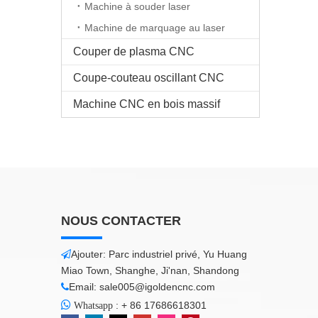
Machine à souder laser
Machine de marquage au laser
Couper de plasma CNC
Coupe-couteau oscillant CNC
Machine CNC en bois massif
NOUS CONTACTER
Ajouter: Parc industriel privé, Yu Huang

Miao Town, Shanghe, Ji'nan, Shandong
Email:
sale005@igoldencnc.com


:
+ 86 17686618301
Whatsapp