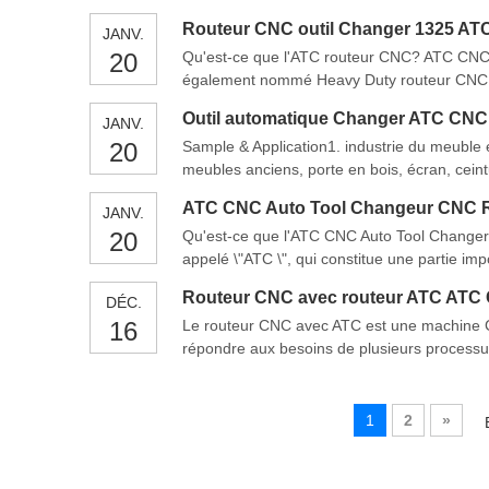
savoir quelle est la machine CNC ATC. Que f
Routeur CNC outil Changer 1325 AT
JANV.
20
Qu'est-ce que l'ATC routeur CNC? ATC CNC R
également nommé Heavy Duty routeur CNC. U
CNC pour améliorer la capacité de charge la p
Outil automatique Changer ATC CNC 
JANV.
20
Sample & Application1. industrie du meuble e
meubles anciens, porte en bois, écran, ceintu
jambes canapés, têtes de lit et etc.2. Indust
ATC CNC Auto Tool Changeur CNC 
JANV.
20
Qu'est-ce que l'ATC CNC Auto Tool Changer
appelé \"ATC \", qui constitue une partie imp
les processus, à savoir dans chaque procédur
Routeur CNC avec routeur ATC ATC
DÉC.
16
Le routeur CNC avec ATC est une machine CN
répondre aux besoins de plusieurs processus 
de l'armoire de cuisine. Il est très populair
CNC avec
1
2
»