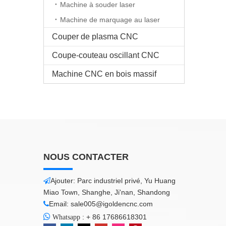
Machine à souder laser
Machine de marquage au laser
Couper de plasma CNC
Coupe-couteau oscillant CNC
Machine CNC en bois massif
NOUS CONTACTER
Ajouter: Parc industriel privé, Yu Huang

Miao Town, Shanghe, Ji'nan, Shandong
Email:
sale005@igoldencnc.com


:
+ 86 17686618301
Whatsapp