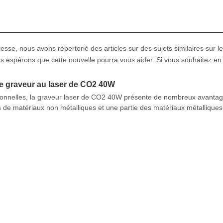
esse, nous avons répertorié des articles sur des sujets similaires sur le
s espérons que cette nouvelle pourra vous aider. Si vous souhaitez en
e graveur au laser de CO2 40W
ionnelles, la graveur laser de CO2 40W présente de nombreux avantag
es de matériaux non métalliques et une partie des matériaux métalliques.
st largement utilisée dans de nombreuses industries différentes.Et uti