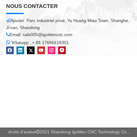
NOUS CONTACTER
Ajouter: Parc industriel privé, Yu Huang Miao Town, Shanghe,

Ji'nan, Shandong
Email:
sale005@igoldencnc.com


:
+ 86 17686618301
Whatsapp
droits d'auteur
2021 Shandong Igolden CNC Technology Co.,
