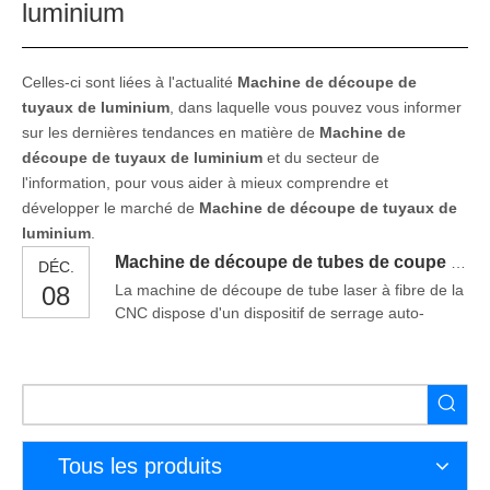
luminium
Celles-ci sont liées à l'actualité
Machine de découpe de
tuyaux de luminium
, dans laquelle vous pouvez vous informer
sur les dernières tendances en matière de
Machine de
découpe de tuyaux de luminium
et du secteur de
l'information, pour vous aider à mieux comprendre et
développer le marché de
Machine de découpe de tuyaux de
luminium
.
Machine de découpe de tubes de coupe de tube laser à fibre de cnc machine à découper en aluminium
DÉC.
08
La machine de découpe de tube laser à fibre de la
CNC dispose d'un dispositif de serrage auto-
centré, ce dispositif peut s'adapter
automatiquement aux dimensions du tube sans
nécessiter de configuration manuelle par
l'opérateur.So L'efficacité de travail de cette
machine est très élevée.Si vous choisissez Utiliser
une coupe au laser tube Pour traiter les tubes
Tous les produits
métalliques