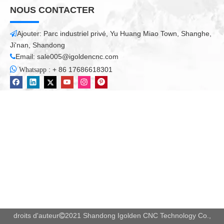
NOUS CONTACTER
Ajouter: Parc industriel privé, Yu Huang Miao Town, Shanghe,

Ji'nan, Shandong
Email:
sale005@igoldencnc.com


:
+ 86 17686618301
Whatsapp
droits d'auteur
2021 Shandong Igolden CNC Technology Co.,
