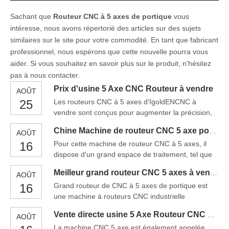
Sachant que
Routeur CNC à 5 axes de portique
vous
intéresse, nous avons répertorié des articles sur des sujets
similaires sur le site pour votre commodité. En tant que fabricant
professionnel, nous espérons que cette nouvelle pourra vous
aider. Si vous souhaitez en savoir plus sur le produit, n'hésitez
pas à nous contacter.
Prix ​​d'usine 5 Axe CNC Routeur à vendre
AOÛT
25
Les routeurs CNC à 5 axes d'IgoldENCNC à
vendre sont conçus pour augmenter la précision,
la vitesse et la polyvalence de votre processus de
Chine Machine de routeur CNC 5 axe pour bois / acrylique / gravure / sculpture / fraise / de coupe
AOÛT
production. Fabriqué avec des composants à la
16
Pour cette machine de routeur CNC à 5 axes, il
pointe de la technologie et une technologie
dispose d'un grand espace de traitement, tel que
innovante, ces routeurs CNC à 5 axes sont idéaux
son axe Z peut être ajusté à 2,1 mètres, ce qui le
pour une utilisation dans pratiquement tout
Meilleur grand routeur CNC 5 axes à vendre en Chine
AOÛT
rend adapté à un usinage de surface 3D à grande
processus de production industrielle.Chaque 5 Axe
16
Grand routeur de CNC à 5 axes de portique est
échelle. En tant que matériel de traitement
une machine à routeurs CNC industrielle
intelligent hautement automatisé, la machine
industrielle robuste utilisée pour couper des pièces
adopte le système de contrôle d'Osai européen
Vente directe usine 5 Axe Routeur CNC Price
AOÛT
formées, des motifs, des composites, des motifs,
avec le simple
La machine CNC 5 axe est également appelée
des composites, des véhicules automobiles, de