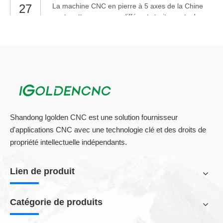
27
La machine CNC en pierre à 5 axes de la Chine
etc.
peut mettre en œuvre différents traitements de
surface incurvés complexes, le profilage, tels que
le comptoir de cuisine, la pierre tombale, la dalle
1
2
3
4
...
7
»
de décoration d'art et la sculpture rocheuse, etc.
Sa liaison XYZCA à 5 axes est contrôlée avec le
système CNC italien Esa. acier
En tout Page 7 Page
Certitude
Shandong Igolden CNC est une solution fournisseur
d'applications CNC avec une technologie clé et des droits de
propriété intellectuelle indépendants.
Lien de produit
Catégorie de produits