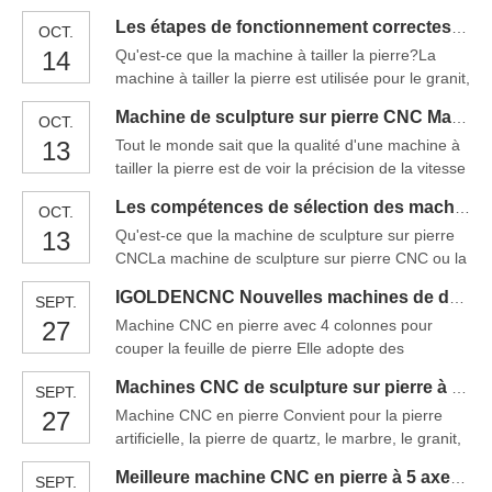
rencontreront une situation où les cheveux de la
d'utilisation, typique de toutes nos machines.Cnc
Les étapes de fonctionnement correctes de la machine de sculpture sur pierre CNC Granit
OCT.
machine de gravure sur pierre sont
Routeur Stone
14
Qu'est-ce que la machine à tailler la pierre?La
chauds.Comment faire face à cette situation
machine à tailler la pierre est utilisée pour le granit,
brûlante ?Les fabricants de machines de gravure
le marbre, le jade, le saphir, la pierre artificielle, les
sur pierre de routeur cnc ont rassemblé quelques
Machine de sculpture sur pierre CNC Machine de gravure sur pierre CNC Marbre
OCT.
pierres tombales, les jalons et d'autres types de
suggestions, vendredi
13
Tout le monde sait que la qualité d'une machine à
traitement de la pierre. , perçage 2D pr
tailler la pierre est de voir la précision de la vitesse
de traitement.Plus la finesse de la machine de
Les compétences de sélection des machines de sculpture sur pierre CNC
OCT.
gravure sur pierre est petite, plus la gravure peut
13
Qu'est-ce que la machine de sculpture sur pierre
voir la précision de la machine de gravure sur
CNCLa machine de sculpture sur pierre CNC ou la
pierre.La gravure haute puissance permet de voir
machine de gravure sur pierre cnc est une
la vitesse de la sculpture sur pierre
IGOLDENCNC Nouvelles machines de découpe de pierre CNC pour marbre, granit et quartz
SEPT.
machine de sculpture sur pierre automatique de
27
Machine CNC en pierre avec 4 colonnes pour
haute technologie contrôlée par ordinateur qui
couper la feuille de pierre Elle adopte des
peut graver des personnages et des peintures sur
techniques de contrôle PLC et de positionnement
la pierre naturelle, le verre et la céramique.La
Machines CNC de sculpture sur pierre à vendre à un prix abordable
SEPT.
automatique pour divers mouvements du cadre de
machine de sculpture sur pierre cnc de Chine peut
27
Machine CNC en pierre Convient pour la pierre
coupe et de guidage de guidage linéaire, règle
graver des caractères sur la pierre
artificielle, la pierre de quartz, le marbre, le granit,
magnétique, réglage du dispositif laser. Elle est
le grès, la pierre bleue, la plaque de cuivre, la
composée d'acier de haute qualité. La plate-forme
Meilleure machine CNC en pierre à 5 axes pour le quartz, le granit et le marbre
SEPT.
plaque d'aluminium, etc. ajouré, coupe spéciale,
peut être rotatif à 360 degrés un