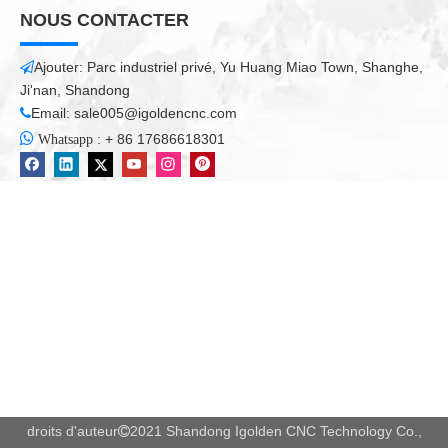
NOUS CONTACTER
Ajouter: Parc industriel privé, Yu Huang Miao Town, Shanghe,

Ji'nan, Shandong
Email:
sale005@igoldencnc.com


:
+ 86 17686618301
Whatsapp
droits d'auteur
2021 Shandong Igolden CNC Technology Co.,
