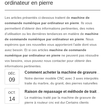
ordinateur en pierre
Les articles présentés ci-dessous traitent de
machine de
commande numérique par ordinateur en pierre
. Ils vous
permettent d’obtenir des informations pertinentes, des notes
d’utilisation ou les dernières tendances en matière de
machine
de commande numérique par ordinateur en pierre
. Nous
espérons que ces nouvelles vous apporteront l'aide dont vous
avez besoin. Et si ces articles
machine de commande
numérique par ordinateur en pierre
ne peuvent pas résoudre
vos besoins, vous pouvez nous contacter pour obtenir des
informations pertinentes.
Comment acheter la machine de gravure de pierre de routeur CNC
DÉC.
09
Notre dernier modèle CNC avec 3 axes interpolés
traite du marbre, du granit, des pierres naturelles
ainsi que des matériaux synthétiques et
Raison de repassage et méthode de traitement de machine de gravure de pierre de routeur de commande numérique par ordinateur
OCT.
céramiques. La machine de gravure en pierre de
14
Le matériau traité par la machine de gravure de
Routeur CNC combine des composants de haute
pierre à routeur cnc est dur.Certains clients
qualité et de précision à faible entretien et facilité