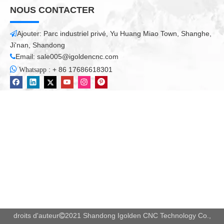
NOUS CONTACTER
Ajouter: Parc industriel privé, Yu Huang Miao Town, Shanghe,

Ji'nan, Shandong
Email:
sale005@igoldencnc.com


:
+ 86 17686618301
Whatsapp
droits d'auteur
2021 Shandong Igolden CNC Technology Co.,
