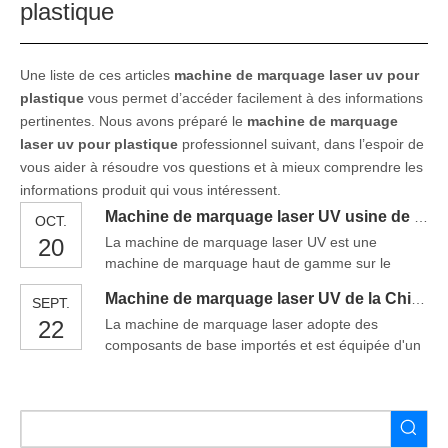
plastique
Une liste de ces articles
machine de marquage laser uv pour
plastique
vous permet d’accéder facilement à des informations
pertinentes. Nous avons préparé le
machine de marquage
laser uv pour plastique
professionnel suivant, dans l’espoir de
vous aider à résoudre vos questions et à mieux comprendre les
informations produit qui vous intéressent.
Machine de marquage laser UV usine de Chine pour le plastique
OCT.
20
La machine de marquage laser UV est une
machine de marquage haut de gamme sur le
marché, également le prix est un peu coûteux que
Machine de marquage laser UV de la Chine 3W/5W pour le prix du plastique
SEPT.
d'autres.UV La machine de marquage au laser a
22
La machine de marquage laser adopte des
une tache de mise au point minimale et une zone
composants de base importés et est équipée d'un
de traitement thermique très petite, elle peut donc
système de balayage laser galvanomètre 3D
être utilisée pour le marquage superfiné et spécial
rapide et de haute précision. Combiné avec le
marquage matériel.it est le premier choix f
logiciel spécial 3D et le système de contrôle
développés indépendamment par Perfect Laser, il