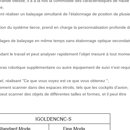
rande vitesse, il a à la fois la commodité des caractéristiques de haute
ée;
ent réaliser un balayage simultané de l'étalonnage de position de plusi
ation du système tierce, prend en charge la personnalisation profonde 
 plages de balayage en même temps sans étalonnage optique secondair
pendant le travail et peut analyser rapidement l'objet mesuré à tout mome
bras robotique supplémentaire ou autre équipement de suivi n'est requi
l, réalisant "Ce que vous voyez est ce que vous obtenez ";
également scanner dans des espaces étroits, tels que les cockpits d'avion, 
l peut scanner des objets de différentes tailles et formes, et il peut être