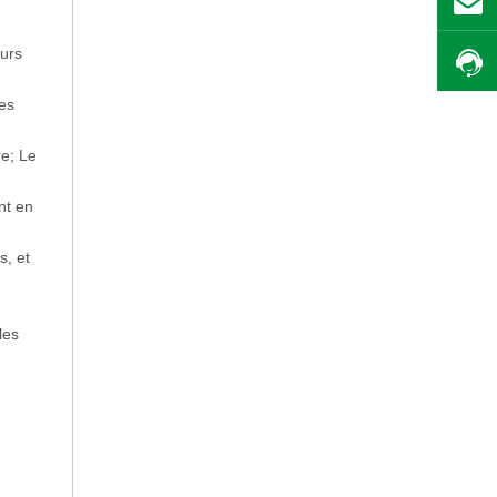
eurs
des
e; Le
nt en
s, et
les