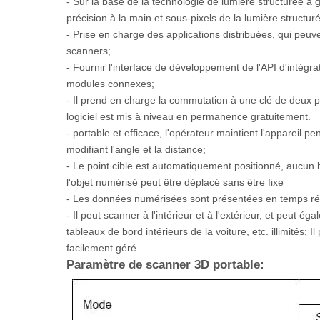
- Sur la base de la technologie de lumière structurée à g
précision à la main et sous-pixels de la lumière structur
- Prise en charge des applications distribuées, qui peuv
scanners;
- Fournir l'interface de développement de l'API d'intégr
modules connexes;
- Il prend en charge la commutation à une clé de deux
logiciel est mis à niveau en permanence gratuitement.
- portable et efficace, l'opérateur maintient l'appareil 
modifiant l'angle et la distance;
- Le point cible est automatiquement positionné, aucun 
l'objet numérisé peut être déplacé sans être fixe
- Les données numérisées sont présentées en temps rée
- Il peut scanner à l'intérieur et à l'extérieur, et peut 
tableaux de bord intérieurs de la voiture, etc. illimités; I
facilement géré.
Paramètre de scanner 3D portable: