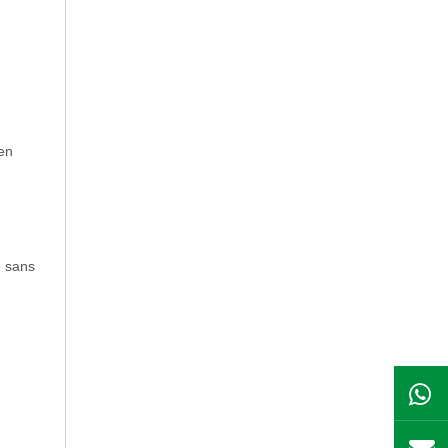
 en
e sans