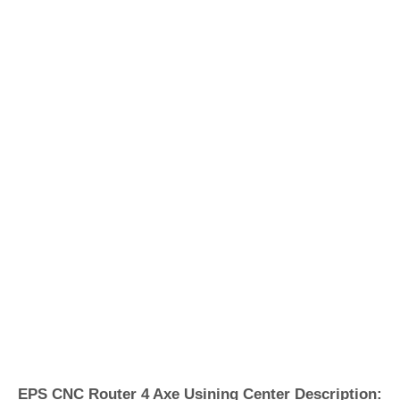
Prix:
15379-20138 $
enquête
Introduction de la machine