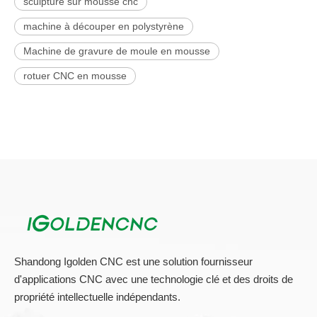
La vitesse de voyage est de 50000 mm / min, la vitesse de
travail est de 25000 mm / min.
3.La la machine CNC peut-elle faire la gravure du cylindre
avec le Rotary?
Oui, peut ajouter du rotatif pour obtenir une sculpture
cylindrique comme exigence.
sur:
En vertu d'un:
sculpture sur mousse cnc
machine à découper en polystyrène
Machine de gravure de moule en mousse
rotuer CNC en mousse