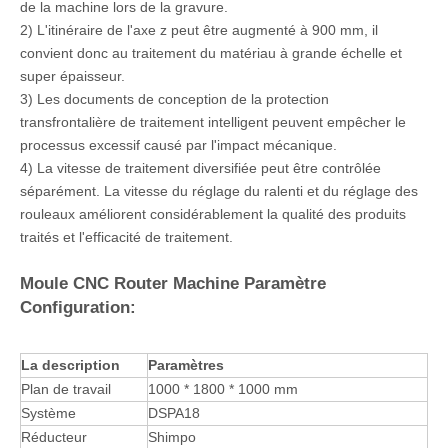
Caractéristiques de la machine du routeur en
mousse CNC:
1) Nous utilisons le roulement à billes importé à quatre rangées
de qualité supérieure, le rail de plomb linéaire large et le bloc
d'auto-lubrification pour la machine. Il peut équilibrer la force
dans toutes les directions pour assurer la précision et la force
de la machine lors de la gravure.
2) L'itinéraire de l'axe z peut être augmenté à 900 mm, il
convient donc au traitement du matériau à grande échelle et
super épaisseur.
3) Les documents de conception de la protection
transfrontalière de traitement intelligent peuvent empêcher le
processus excessif causé par l'impact mécanique.