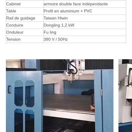
4) La vitesse de traitement diversifiée peut être contrôlée
séparément. La vitesse du réglage du ralenti et du réglage des
rouleaux améliorent considérablement la qualité des produits
traités et l'efficacité de traitement.
Moule CNC Router Machine Paramètre
Configuration:
La description
Paramètres
Plan de travail
1000 * 1800 * 1000 mm
Système
DSPA18
Réducteur
Shimpo
Cabinet
armoire double face indépendante
Table
Profil en aluminium + PVC
Rail de guidage
Taiwan Hiwin
Conduire
Dongling 1,2 kW
Onduleur
Fu ling
Tension
380 V / 50Hz