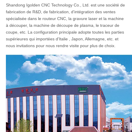
Sculpture La machine à router CNC sculpture en bois peut
fonctionner sur le bois, l'EPS et le matériau de carbone non
métallique, la fabrication de moisissures en mousse automobile,
le modèle de navire en bois, les trains et autres moisissures en
bois, la sculpture 3D Musica Instrument, le pare-chocs, le moule
de garniture intérieure de bonnet et l'aviation, etc.
À propos de nous
Shandong Igolden CNC Technology Co., Ltd. est une société de
fabrication de R&D, de fabrication, d'intégration des ventes
spécialisée dans le routeur CNC, la gravure laser et la machine
à découper, la machine de découpe de plasma, le traceur de
coupe, etc. La configuration principale adopte toutes les parties
supérieures qui importées d'Italie , Japon, Allemagne, etc. et